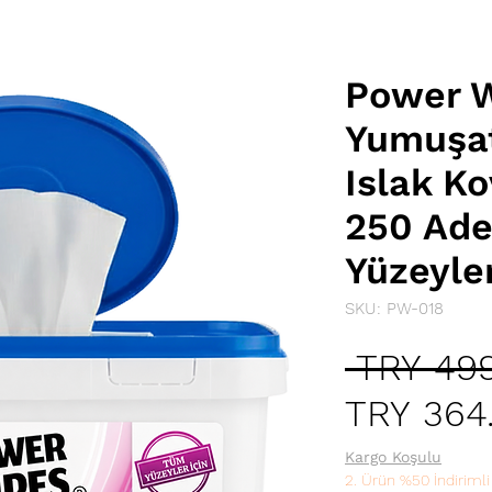
Power 
Yumuşat
Islak K
250 Ad
Yüzeyler
SKU: PW-018
 TRY 499
TRY 364
Kargo Koşulu
2. Ürün %50 İndirimli