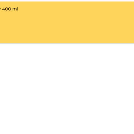
y 400 ml
Help 
Customer service
New Us
Cookie Policy
Delivery and Returns
Would y
We care
and com