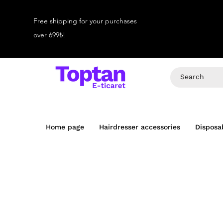
Free shipping for your purchases
over 699₺!
Home page
Hairdresser accessories
Disposa