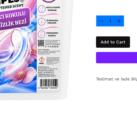
Quantity
*
Add to Cart
Teslimat ve İade Bilg
15 gün içinde ücrets
için
tıklayın.