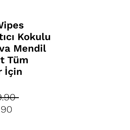
Wipes
ıcı Kokulu
ova Mendil
et Tüm
 İçin
Regular
.90 
Sale
Price
.90
Price