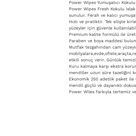
Power Wipes Yumuşatıcı Kokulu 
Power Wipes Fresh Kokulu Isla
sunulur. Ferah ve kalıcı yumuşat
Hızlı ve pratiktir. Tek silişte ki
yüzeyler için güvenle kullanılabil
Premium kalite formülü ile üreti
Paraben ve boya maddesi bulunm
Mutfak tezgahından cam yüzeyl
mobilyalara,evde,ofiste,araçta,
etkili sonuç verir. Günlük temizli
Kuru kalmaya karşı ekstra korum
mendiller uzun süre tazeliğini k
Ekonomik 250 adetlik paket ile u
mendil güçlü ve dayanıklı dokus
Power Wiles farkıyla tertemiz v