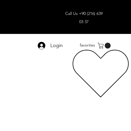
Call Us +90 (216) 639
03 37
Login
favorites