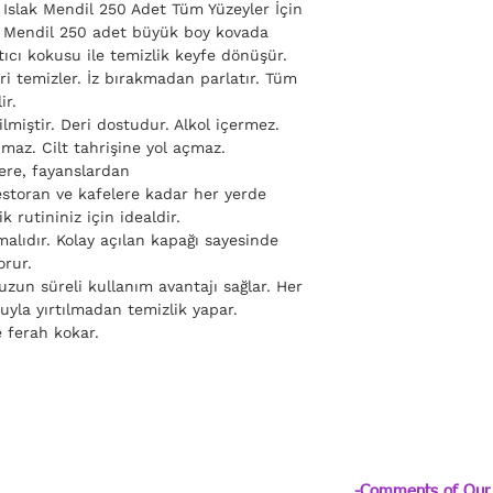
Islak Mendil 250 Adet Tüm Yüzeyler İçin
k Mendil 250 adet büyük boy kovada
ıcı kokusu ile temizlik keyfe dönüşür.
rleri temizler. İz bırakmadan parlatır. Tüm
ir.
lmiştir. Deri dostudur. Alkol içermez.
az. Cilt tahrişine yol açmaz.
ere, fayanslardan
restoran ve kafelere kadar her yerde
k rutininiz için idealdir.
alıdır. Kolay açılan kapağı sayesinde
orur.
zun süreli kullanım avantajı sağlar. Her
uyla yırtılmadan temizlik yapar.
e ferah kokar.
-Comments of Our 