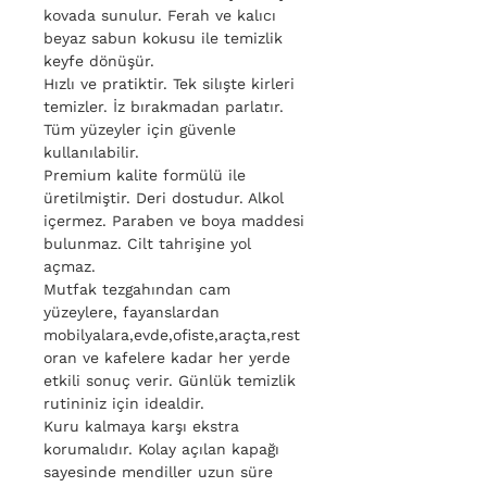
kovada sunulur. Ferah ve kalıcı
beyaz sabun kokusu ile temizlik
keyfe dönüşür.
Hızlı ve pratiktir. Tek silışte kirleri
temizler. İz bırakmadan parlatır.
Tüm yüzeyler için güvenle
kullanılabilir.
Premium kalite formülü ile
üretilmiştir. Deri dostudur. Alkol
içermez. Paraben ve boya maddesi
bulunmaz. Cilt tahrişine yol
açmaz.
Mutfak tezgahından cam
yüzeylere, fayanslardan
mobilyalara,evde,ofiste,araçta,rest
oran ve kafelere kadar her yerde
etkili sonuç verir. Günlük temizlik
rutininiz için idealdir.
Kuru kalmaya karşı ekstra
korumalıdır. Kolay açılan kapağı
sayesinde mendiller uzun süre