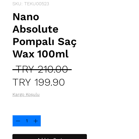
SKU: TEKU00523
Nano
Absolute
Pompalı Saç
Wax 100ml
Regular
 TRY 210.00 
Sale
Price
TRY 199.90
Price
Kargo Koşulu
Quantity
*