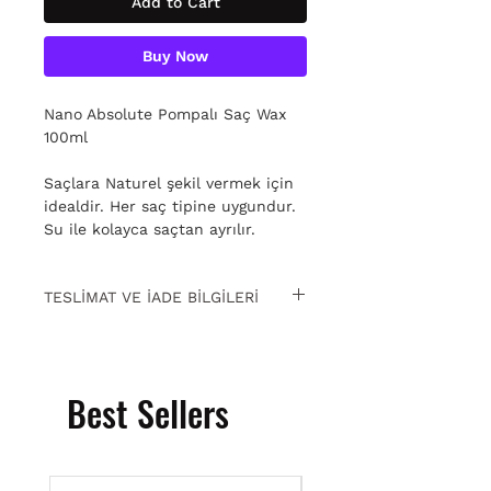
Add to Cart
Buy Now
Nano Absolute Pompalı Saç Wax
100ml
Saçlara Naturel şekil vermek için
idealdir. Her saç tipine uygundur.
Su ile kolayca saçtan ayrılır.
TESLİMAT VE İADE BİLGİLERİ
15 gün içinde ücretsiz iade. Detaylı
bilgi için
tıklayın.
Best Sellers