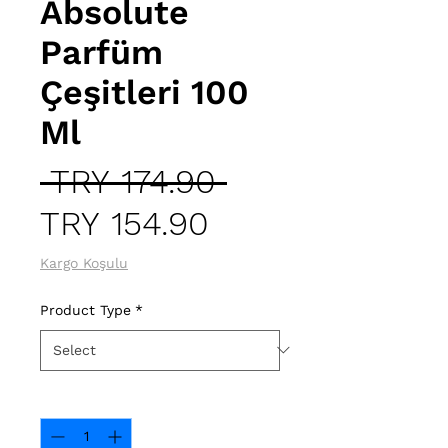
Absolute
Parfüm
Çeşitleri 100
Ml
Regular
 TRY 174.90 
Sale
Price
TRY 154.90
Price
Kargo Koşulu
Product Type
*
Quantity
*