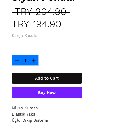
Regular
 TRY 204.90 
Sale
Price
TRY 194.90
Price
Kargo Koşulu
Quantity
*
Add to Cart
Buy Now
Mikro Kumaş
Elastik Yaka
Üçlü Dikiş Sistemi