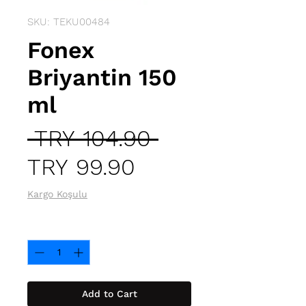
SKU: TEKU00484
Fonex
Briyantin 150
ml
Regular
 TRY 104.90 
Sale
Price
TRY 99.90
Price
Kargo Koşulu
Quantity
*
Add to Cart