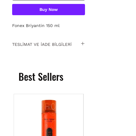
Buy Now
Fonex Briyantin 150 ml
TESLİMAT VE İADE BİLGİLERİ
15 gün içinde ücretsiz iade. Detaylı
bilgi için
tıklayın
.
Best Sellers