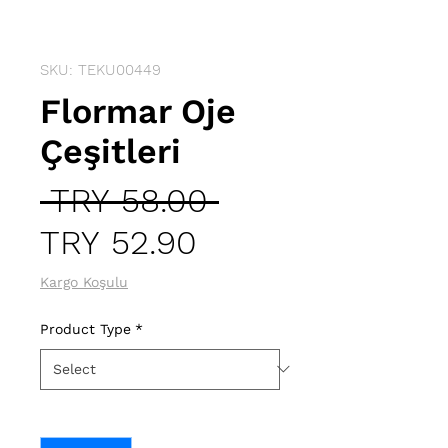
SKU: TEKU00449
Flormar Oje
Çeşitleri
Regular
 TRY 58.00 
Sale
Price
TRY 52.90
Price
Kargo Koşulu
Product Type
*
Quantity
*